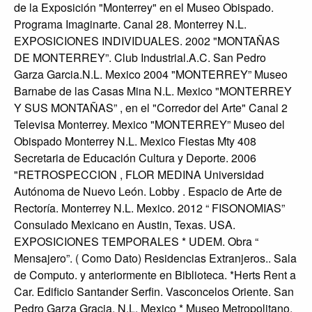
de la Exposición "Monterrey" en el Museo Obispado.
Programa Imaginarte. Canal 28. Monterrey N.L.
EXPOSICIONES INDIVIDUALES. 2002 "MONTAÑAS
DE MONTERREY”. Club Industrial.A.C. San Pedro
Garza Garcia.N.L. Mexico 2004 "MONTERREY” Museo
Barnabe de las Casas Mina N.L. Mexico "MONTERREY
Y SUS MONTAÑAS” , en el "Corredor del Arte" Canal 2
Televisa Monterrey. Mexico "MONTERREY” Museo del
Obispado Monterrey N.L. Mexico Fiestas Mty 408
Secretaria de Educación Cultura y Deporte. 2006
"RETROSPECCION , FLOR MEDINA Universidad
Autónoma de Nuevo León. Lobby . Espacio de Arte de
Rectoría. Monterrey N.L. Mexico. 2012 “ FISONOMIAS”
Consulado Mexicano en Austin, Texas. USA.
EXPOSICIONES TEMPORALES * UDEM. Obra “
Mensajero”. ( Como Dato) Residencias Extranjeros.. Sala
de Computo. y anteriormente en Biblioteca. *Herts Rent a
Car. Edificio Santander Serfin. Vasconcelos Oriente. San
Pedro Garza Gracia. N.L. Mexico * Museo Metropolitano,