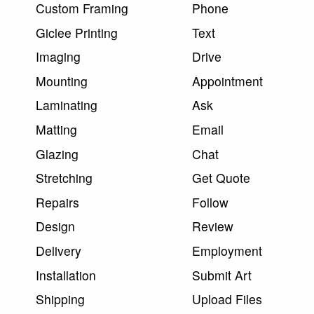
Custom Framing
Phone
Giclee Printing
Text
Imaging
Drive
Mounting
Appointment
Laminating
Ask
Matting
Email
Glazing
Chat
Stretching
Get Quote
Repairs
Follow
Design
Review
Delivery
Employment
Installation
Submit Art
Shipping
Upload Files